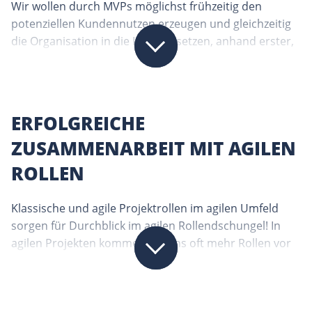
Wir wollen durch MVPs möglichst frühzeitig den
potenziellen Kundennutzen erzeugen und gleichzeitig
die Organisation in die Lage versetzen, anhand erster,
produktiver Tests die nächsten, sinnvollen Schritte für
die Produktentwicklung zu bestimmen.
ERFOLGREICHE
ZUSAMMENARBEIT MIT AGILEN
ROLLEN
Klassische und agile Projektrollen im agilen Umfeld
sorgen für Durchblick im agilen Rollendschungel! In
agilen Projekten kommen bei uns oft mehr Rollen vor
als nur Scrum Master, Agile Coaches, Product Owner
und Entwickler. Auch klassische Rollen wie, z.B.
Enterprise-Architekten oder Business Analysten sind