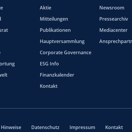
te
Aktie
Newsroom
d
Mitteilungen
Pressearchiv
srat
Publikationen
Mediacenter
Hauptversammlung
Ansprechpart
e
Corporate Governance
ortung
ESG Info
elt
Finanzkalender
Kontakt
e Hinweise
Datenschutz
Impressum
Kontakt