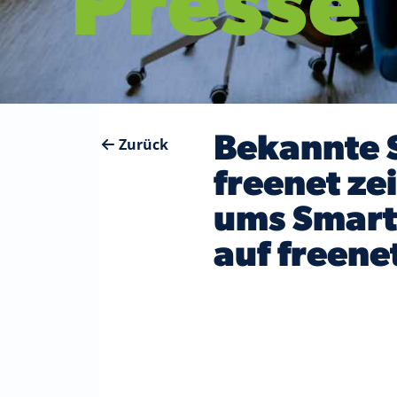
Presse
Bekannte 
Zurück
freenet ze
ums Smart
auf freene