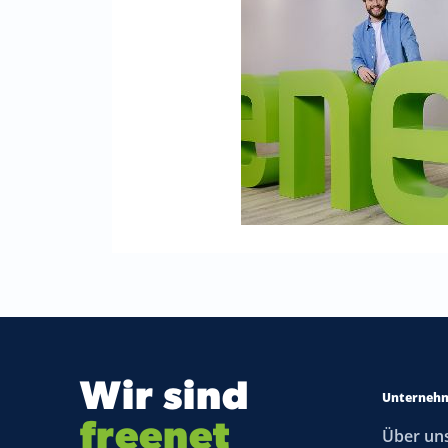
Wir sind
Unterneh
freenet
Über un