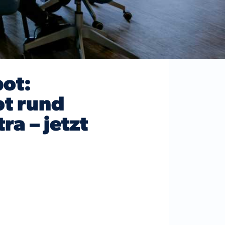
ot:
ot rund
a – jetzt