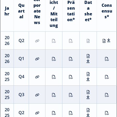
icht
Prä
Dat
Qu
por
Cons
Ja
/
sen
a
art
ate
ensu
hr
Mit
tati
she
al
Ne
s*
teil
on*
et*
ws
ung
20
Q2
26
20
Q1
26
20
Q4
25
20
Q3
25
20
Q2
25